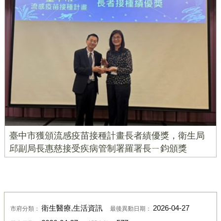
臺中市獲頒流感疫苗接種計畫長者績優獎，衛生局
邱副局長惠慈接受疾病管制署羅署長ㄧ鈞頒獎
衛生醫療,生活資訊
2026-04-27
市府分類：
最後異動日期：