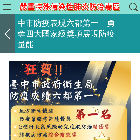
中市防疫表現六都第一 勇
奪四大國家級獎項展現防疫
量能