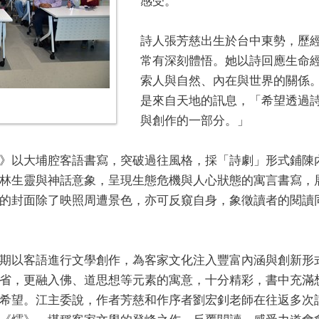
感受。
詩人張芳慈出生於台中東勢，歷經
常有深刻體悟。她以詩回應生命
索人與自然、內在與世界的關係
是來自天地的訊息，「希望透過
與創作的一部分。」
》以大埔腔客語書寫，突破過往風格，採「詩劇」形式鋪陳
林生靈與神話意象，呈現生態危機與人心狀態的寓言書寫，
的封面除了映照周遭景色，亦可反窺自身，象徵讀者的閱讀
期以客語進行文學創作，為客家文化注入豐富內涵與創新形式
省，更融入佛、道思想等元素的寓意，十分精彩，書中充滿
希望。江主委說，作者芳慈和作序者劉宏釗老師在往返多次