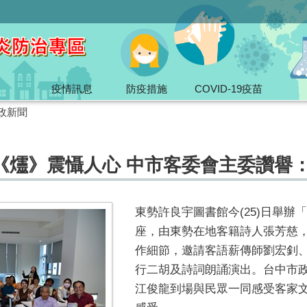
疫情訊息
防疫措施
COVID-19疫苗
政新聞
《爧》震懾人心 中市客委會主委讚譽
東勢許良宇圖書館今(25)日舉
座，由東勢在地客籍詩人張芳慈
作細節，邀請客語薪傳師劉宏釗
行二胡及詩詞朗誦演出。台中市
江俊龍到場與民眾一同感受客家