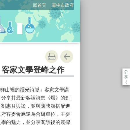
回首頁
臺中市政府
：客家文學登峰之作
分
享
《
辦「群山裡的爧光詩脈」客家文學講
，分享其最新客語詩集《爧》的創
、劉惠月與談，並與陳映潔搭配進
政府客委會應邀為合辦單位，主委
文學的魅力，並分享閱讀後的震撼