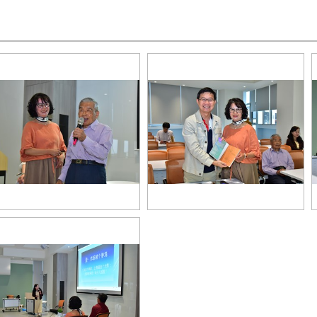
芳慈的父親為新書《爧》封面題
詩人張芳慈出版新書《爧》，於家
，也親身到場支持表示感謝
鄉東勢許良宇圖書館講座分享