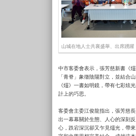
山城在地人士共襄盛舉、出席踴躍
中市客委會表示，張芳慈新書《爧
「青脊」象徵陰陽對立，並結合山
《爧》一書如明鏡，帶有七彩炫光
計上的巧思。
客委會主委江俊龍指出，張芳慈長
出一幕幕關於生態、人心的深刻反
心，跌宕深沉卻又乍見爧光，帶來