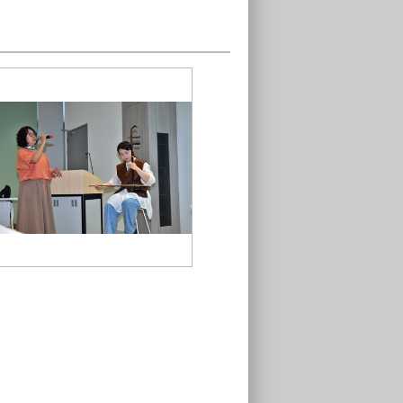
詩人張芳慈朗誦詩作搭配陳映潔即
興二胡演奏