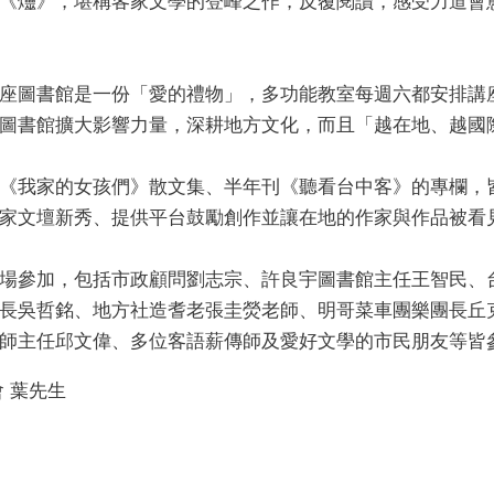
《爧》，堪稱客家文學的登峰之作，反覆閱讀，感受力道會
座圖書館是一份「愛的禮物」，多功能教室每週六都安排講
圖書館擴大影響力量，深耕地方文化，而且「越在地、越國
《我家的女孩們》散文集、半年刊《聽看台中客》的專欄，
家文壇新秀、提供平台鼓勵創作並讓在地的作家與作品被看
場參加，包括市政顧問劉志宗、許良宇圖書館主任王智民、
長吳哲銘、地方社造耆老張圭熒老師、明哥菜車團樂團長丘
主任邱文偉、多位客語薪傳師及愛好文學的市民朋友等皆參與分享
 葉先生