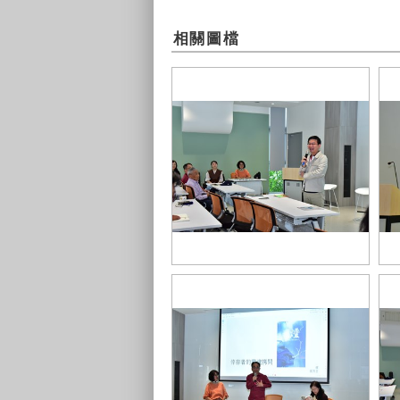
相關圖檔
台中市府客委會主委江俊龍出席並
張
分享閱讀心得
字