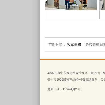
詩人張芳慈與薪傳師劉惠月、劉宏
劉
釗老師進行精采與談
得
市府分類：
客家事務
最後異動日
:::
407610臺中市西屯區臺灣大道三段99號 Tel:0
臺中市1999服務專線(免付費電話服務、公共電
更新日期
115年4月23日