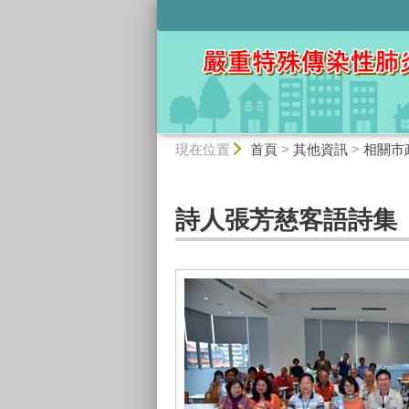
:::
:::
現在位置
首頁
>
其他資訊
>
相關市
詩人張芳慈客語詩集