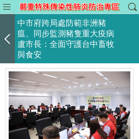
中市府跨局處防範非洲豬
瘟、同步監測豬隻重大疫病
盧市長：全面守護台中畜牧
與食安