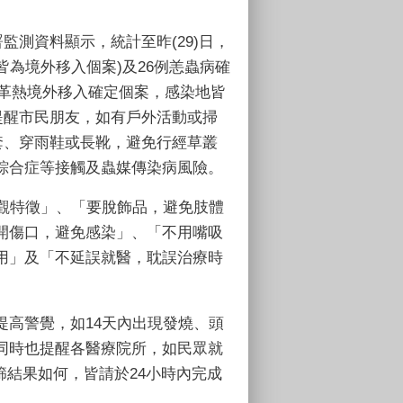
監測資料顯示，統計至昨(29)日，
皆為境外移入個案)及26例恙蟲病確
革熱境外移入確定個案，感染地皆
提醒市民朋友，如有戶外活動或掃
套、穿雨鞋或長靴，避免行經草叢
綜合症等接觸及蟲媒傳染病風險。
觀特徵」、「要脫飾品，避免肢體
開傷口，避免感染」、「不用嘴吸
用」及「不延誤就醫，耽誤治療時
高警覺，如14天內出現發燒、頭
同時也提醒各醫療院所，如民眾就
篩結果如何，皆請於24小時內完成