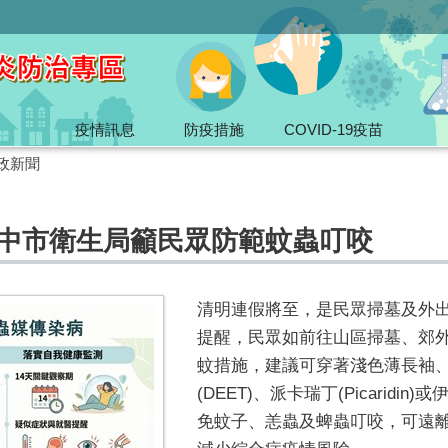
疫情訊息
防疫措施
COVID-19疫苗
政新聞
 中市衛生局籲民眾防範蚊蟲叮咬
清明連假將至，是民眾掃墓及外
提醒，民眾如前往山區掃墓、郊
蚊措施，建議可穿著淺色薄長袖
(DEET)、派卡瑞丁(Picaridin
免蚊子、恙蟲及蜱蟲叮咬，可遠