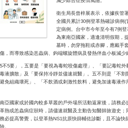
減少綜合症疫情風險。
衛生局長曾梓展表示，依據疾管署
全國共累計30例登革熱確診病例(
定病例。台中市今年至今有7例登
為東南亞國家，適逢清明假期，
墓時，勿穿拖鞋或赤腳，應戴手
傷，而導致感染恙蟲病、鉤端螺旋體病及發熱伴血小板減少
5不5要」，五要是「要視為毒蛇咬傷處理」、「要記毒蛇外
毒液擴散」及「要保持冷靜並儘速就醫」。五不則是「不割
避免組織壞死」、「不飲酒或刺激性飲料，避免加速毒液作
南亞國家或於國內較多草叢的戶外場所活動返家後，請務必提
革熱或恙蟲病症狀時，請儘速就醫及主動告知醫師旅遊史；
務必提高警覺，以登革熱NS1抗原快篩輔佐診斷，且不論快
險。