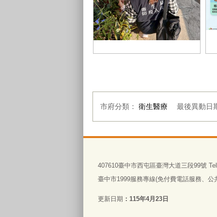
防疫人員執行病媒蚊密度調查及孳
生源清除-2
預
市府分類：
衛生醫療
最後異動日
:::
407610臺中市西屯區臺灣大道三段99號 Tel:0
臺中市1999服務專線(免付費電話服務、公共電
更新日期
115年4月23日