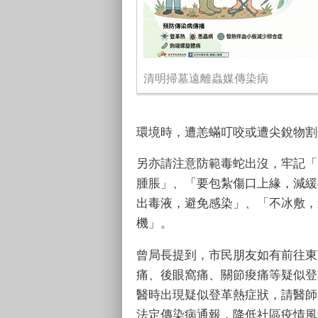
清明掃墓遠離蟲媒傳染病
環境時，遭恙蟎叮咬或遭尖銳物割
另亦請注意防範毒蛇出沒，牢記「
腫脹」、「要包紮傷口上緣，減緩
出毒液，避免感染」、「不冰敷，
機」。
曾局長提到，市民朋友如有前往東
痛、後眼窩痛、關節痠痛等疑似登
醫時出現疑似登革熱症狀，請醫師
法定傳染病通報，降低社區疫情風