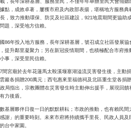
0載，長年深耕基層、服務里民，不僅年年舉辦里民大會傾聽
據點，成效卓著，屢獲市府及內政部表揚，堪稱地方服務典
里長，致力推動環保、防災及社區建設，921地震期間更協助
問題，深受地方信賴。
國86年投入地方服務，長年深耕基層，號召成立社區發展協
，提升鄰里凝聚力；另在新冠疫情期間，也積極配合市府推
小事，深受里民信賴。
7間宮廟於去年花蓮馬太鞍溪堰塞湖溢流災害發生後，主動捐
雲巖各捐贈200萬元；西屯惠來里福德祠及北區重生堂各捐贈
民政局指出，宗教團體在災害發生時主動伸出援手，展現回饋
有力後盾。
數基層夥伴日復一日的默默耕耘；市政的推動，也有賴民間
感謝」的重要時刻。未來市府將持續攜手里長、民政人員及
的台中家園。