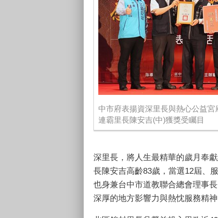
中市府表揚資深里長與熱心公益宮廟
連霸里長陳安吉(中)獲獎受矚目
深里長，將人生最精華的歲月奉獻
長陳安吉高齡83歲，當選12屆
也身兼台中市道教聯合總會理事長
深厚的地方影響力與熱忱服務精神