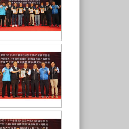
張副秘書長、民政局長與北屯區獲
獎里長合影
中市府感謝清水區紫雲巖捐助花蓮
馬太鞍溪賑災善款