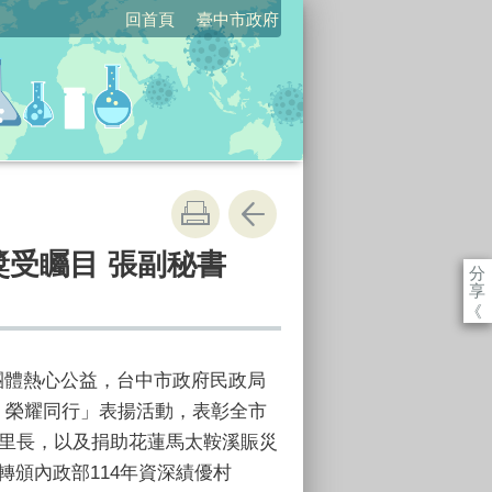
回首頁
臺中市政府
獎受矚目 張副秘書
分
享
《
團體熱心公益，台中市政府民政局
，榮耀同行」表揚活動，表彰全市
資深里長，以及捐助花蓮馬太鞍溪賑災
轉頒內政部114年資深績優村