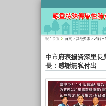
:::
:::
現在位置
首頁
>
其他資訊
>
相關市
中市府表揚資深里長與
長：感謝無私付出