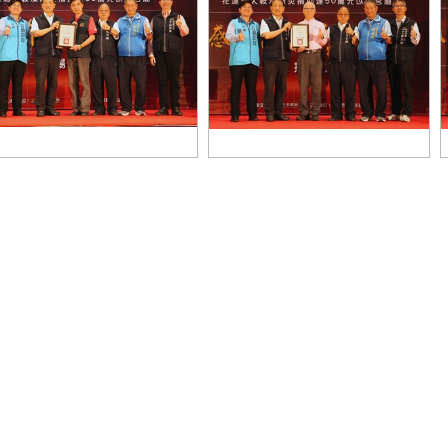
市府感謝南屯區萬和宮捐助花蓮
中市府感謝西屯區惠來里福德祠捐
太鞍溪賑災善款
助花蓮馬太鞍溪賑災善款