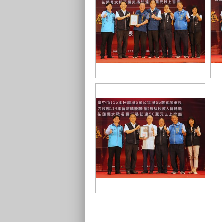
中市府感謝南區醒修宮捐助花蓮馬
中
太鞍溪賑災善款
馬
中市府感謝北區台中重生堂捐助花
蓮馬太鞍溪賑災善款