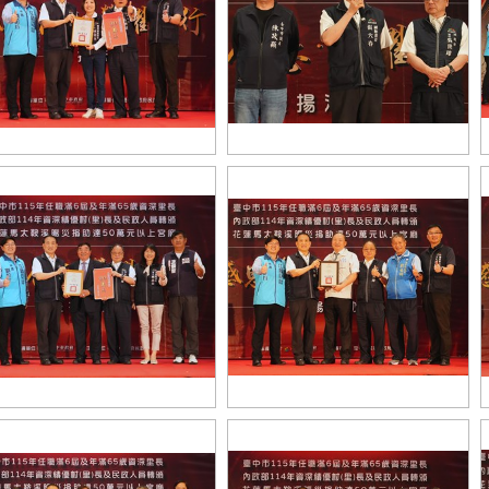
原區豐榮里長林金玉服務地方近
0載，細心照顧里內大小事，深受
張副秘書長致詞
民信賴
區錦村里長吳榮益(左三)投入里政
中市府感謝豐原區慈濟宮捐助花蓮
40載，年年舉辦里民大會傾聽民
馬太鞍溪賑災善款
，堪稱地方服務典範