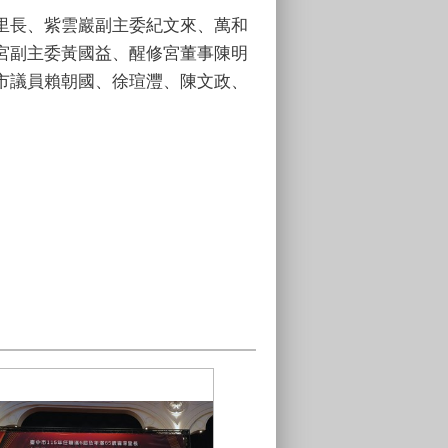
里長、紫雲巖副主委紀文來、萬和
宮副主委黃國益、醒修宮董事陳明
市議員賴朝國、徐瑄灃、陳文政、