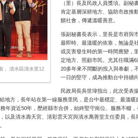
（里）長及民政人員獎項。副秘
肯定基層深耕地方、協助市政推
饋社會，傳遞溫暖善意。
張副秘書長表示，里長是市府與
最即時、最溫暖的依靠，無論是
或災害發生時的第一時間應變，
定地方、照顧市民。尤其任職滿6
20多年來不間斷的投入與奉獻，
， 清水區清水里12
一日的堅守，成為推動台中持續
民政局長吳世瑋指出，此次受表揚
給地方，長年站在第一線服務里民，是台中最穩定、最溫暖
、服務年資近50年，歷經縣市合併，始終堅守崗位、服務不輟
，以及清水壽天宮、清彩雲天宮與清水萬善堂主任委員，長
。