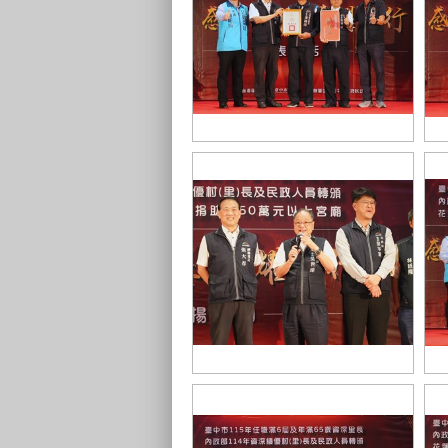
大里區金城里長潘國琦服務地方近
豐
32年，致力推動環保、防災及社區
3
建設，深受里民信賴
里
北
近
吳局長致詞
意