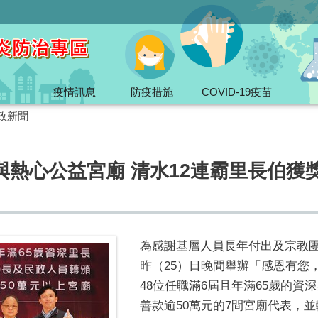
疫情訊息
防疫措施
COVID-19疫苗
政新聞
熱心公益宮廟 清水12連霸里長伯獲
為感謝基層人員長年付出及宗教
昨（25）日晚間舉辦「感恩有您
48位任職滿6屆且年滿65歲的
善款逾50萬元的7間宮廟代表，並