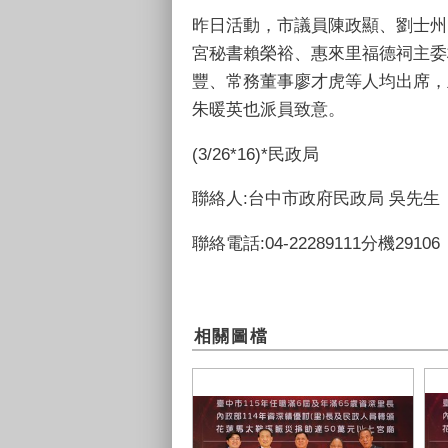
昨日活動，市議員陳政顯、劉士州
宮秘書賴榮裕、惠來里福德祠主委
豐、常務董事廖才虎等人均出席，
朱暖英也派員致意。
(3/26*16)*民政局
聯絡人:台中市政府民政局 吳先生
聯絡電話:04-22289111分機29106
相關圖檔