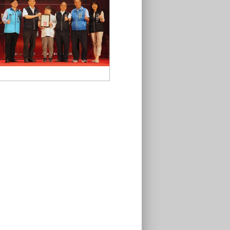
中市府感謝北區寶覺寺捐助花蓮馬
太鞍溪賑災善款