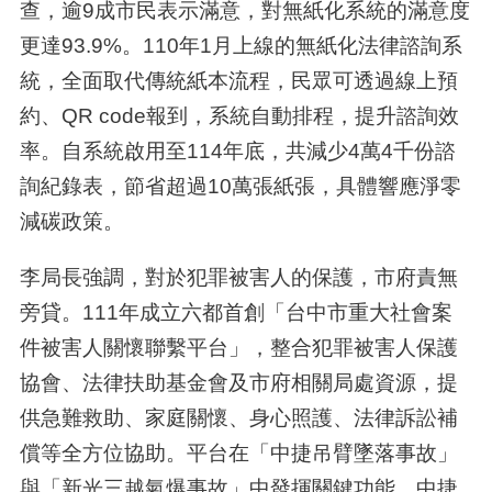
查，逾9成市民表示滿意，對無紙化系統的滿意度
更達93.9%。110年1月上線的無紙化法律諮詢系
統，全面取代傳統紙本流程，民眾可透過線上預
約、QR code報到，系統自動排程，提升諮詢效
率。自系統啟用至114年底，共減少4萬4千份諮
詢紀錄表，節省超過10萬張紙張，具體響應淨零
減碳政策。
李局長強調，對於犯罪被害人的保護，市府責無
旁貸。111年成立六都首創「台中市重大社會案
件被害人關懷聯繫平台」，整合犯罪被害人保護
協會、法律扶助基金會及市府相關局處資源，提
供急難救助、家庭關懷、身心照護、法律訴訟補
償等全方位協助。平台在「中捷吊臂墜落事故」
與「新光三越氣爆事故」中發揮關鍵功能。中捷