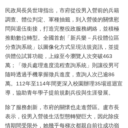
民政局長吳世瑋指出，市府從役男入營前的兵籍
調查、體位判定、軍種抽籤，到入營後的關懷慰
問與退伍銜接，打造完整役政服務網絡，並積極
推動數位轉型。全國首創「新兵樂－兵役體位區
分查詢系統」以圖像化方式呈現法規資訊，並提
供體位試算功能，上線至今瀏覽人次突破463
萬；「徵兵處理進度流程查詢系統」則讓役男可
隨時透過手機掌握徵兵進度，查詢人次已逾86
萬。112年至114年間更深入校園辦理35場巡迴宣
導，協助青年學子提前規劃兵役與生涯發展。
除了服務創新，市府的關懷也走進營區。盧市長
表示，役男入營後生活型態轉變巨大，因此除疫
情期間受限外，她幾乎每梯次都親自前往成功嶺