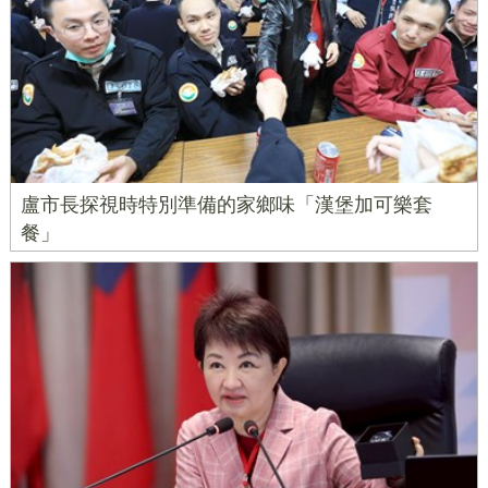
盧市長探視時特別準備的家鄉味「漢堡加可樂套
餐」