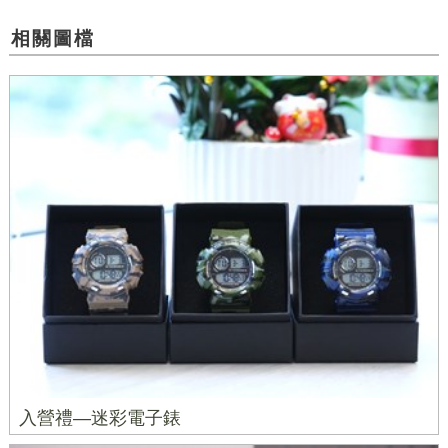
相關圖檔
入營禮—迷彩電子錶