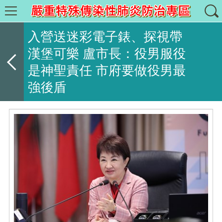
入營送迷彩電子錶、探視帶
漢堡可樂 盧市長：役男服役
是神聖責任 市府要做役男最
強後盾