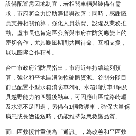
設備配置需因地制宜，若相關車輛與裝備有需
求，市府將全力協助籌措與改善；同時，感謝議
員支持相關預算，強化人員薪資、設備及業務推
動。盧市長也肯定區公所與市府在防災應變上的
密切合作，尤其颱風期間共同待命、互相支援，
展現團隊合作精神。
台中市政府消防局指出，市府近年持續編列預
算，強化和平地區消防軟硬體資源。谷關分隊目
前已配置小型水箱消防車
2
輛、水箱消防車
1
輛及
具越野能力的四驅後勤車，可因應山區道路崎嶇
及水源不足問題，另備有
1
輛救護車，確保大量傷
病患或長途後送時，仍能維持緊急救護品質。
而山區救援首重便為「通訊」，為改善和平區救