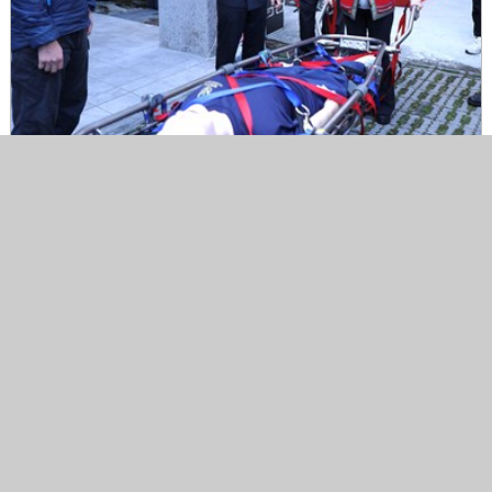
盧市長體驗模擬救災過程
消防人員說明器材使用方式
消防局展示「鈦合金籃式擔架輕型推輪系統」救援
擔架
警政消防
2026-02-04
市府分類：
最後異動日期：
2026-02-04
626
發布日期：
點閱次數：