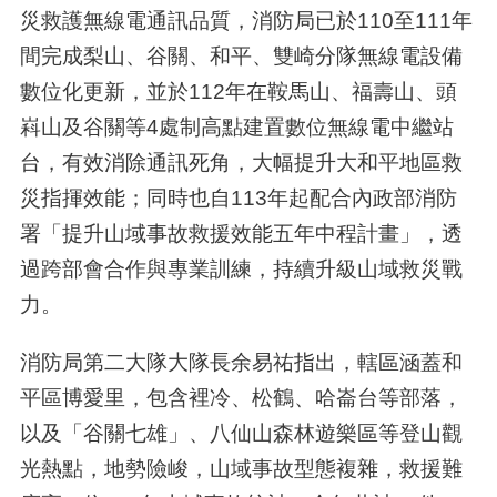
災救護無線電通訊品質，消防局已於
110
至
111
年
間完成梨山、谷關、和平、雙崎分隊無線電設備
數位化更新，並於
112
年在鞍馬山、福壽山、頭
嵙山及谷關等
4
處制高點建置數位無線電中繼站
台，有效消除通訊死角，大幅提升大和平地區救
災指揮效能；同時也自
113
年起配合內政部消防
署「提升山域事故救援效能五年中程計畫」，透
過跨部會合作與專業訓練，持續升級山域救災戰
力。
消防局第二大隊大隊長余易祐指出，轄區涵蓋和
平區博愛里，包含裡冷、松鶴、哈崙台等部落，
以及「谷關七雄」、八仙山森林遊樂區等登山觀
光熱點，地勢險峻，山域事故型態複雜，救援難