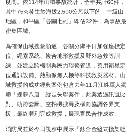
度高。依
114
年山域事故統計，全年共計
60
件，
其中
75%
發生於海拔
2,500
公尺以下的「中級山」
地區，和平區「谷關七雄」即佔
32
件，為事故最
密集區域。
為確保山域搜救順遂，谷關分隊平日加強座標定
位、繩索系統、複合地形救援及野外急救等訓
練，並建立跨機關與民力聯繫管道，善用衛星定
位通訊設備、熱顯像無人機等科技救災器材。山
域救援的成功經典案例包含去年
11
月江姓軍人獨
攀「蝶夢八唐」縱走失聯案件，此案透過訊號比
對、軌跡套圖、空拍機搜尋及橫向協調各界支
援，最終順利完成救援，展現官民合作成效。
消防局並於今日視察中展示「鈦合金籃式擔架輕