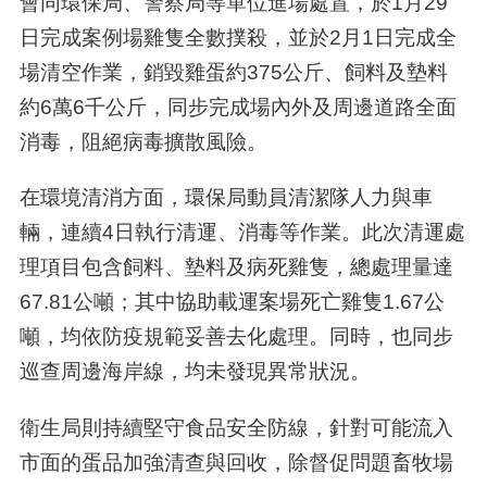
會同環保局、警察局等單位進場處置，於1月29
日完成案例場雞隻全數撲殺，並於2月1日完成全
場清空作業，銷毀雞蛋約375公斤、飼料及墊料
約6萬6千公斤，同步完成場內外及周邊道路全面
消毒，阻絕病毒擴散風險。
在環境清消方面，環保局動員清潔隊人力與車
輛，連續4日執行清運、消毒等作業。此次清運處
理項目包含飼料、墊料及病死雞隻，總處理量達
67.81公噸；其中協助載運案場死亡雞隻1.67公
噸，均依防疫規範妥善去化處理。同時，也同步
巡查周邊海岸線，均未發現異常狀況。
衛生局則持續堅守食品安全防線，針對可能流入
市面的蛋品加強清查與回收，除督促問題畜牧場